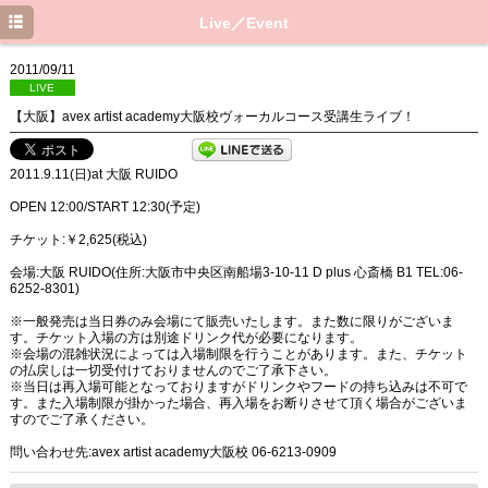
Top
Live／Event
News
2011/09/11
LIVE
Live／Event
【大阪】avex artist academy大阪校ヴォーカルコース受講生ライブ！
Media
2011.9.11(日)at 大阪 RUIDO
Profile
OPEN 12:00/START 12:30(予定)
Discography
チケット:￥2,625(税込)
会場:大阪 RUIDO(住所:大阪市中央区南船場3-10-11 D plus 心斎橋 B1 TEL:06-
Movie
6252-8301)
Blog
※一般発売は当日券のみ会場にて販売いたします。また数に限りがございま
す。チケット入場の方は別途ドリンク代が必要になります。
※会場の混雑状況によっては入場制限を行うことがあります。また、チケット
の払戻しは一切受付けておりませんのでご了承下さい。
※当日は再入場可能となっておりますがドリンクやフードの持ち込みは不可で
す。また入場制限が掛かった場合、再入場をお断りさせて頂く場合がございま
すのでご了承ください。
問い合わせ先:avex artist academy大阪校 06-6213-0909