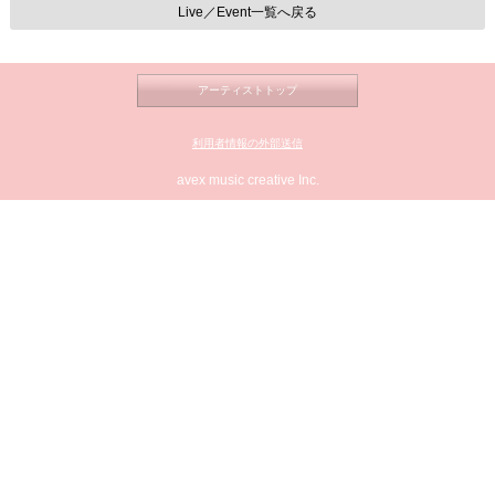
Live／Event一覧へ戻る
アーティストトップ
利用者情報の外部送信
avex music creative Inc.