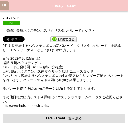
Top
Live／Event
News
2012/09/15
LIVE
Live／Event
【長崎】長崎ハウステンポス『クリスタルパレード』ゲスト
Media
9月より登場するハウステンボスの新パレード「クリスタルパレード」を記念
Profile
し、スペシャルゲストとしてyu-yuが出演します。
日程:2012年9月15日(土)
Discography
場所:長崎ハウステンボス
パレード出発時間 14:00～(約20分程度)
出発場所:ハウステンボス内マウリッツ広場/ニュースタッド
Movie
(マウリッツ広場よりハウステンボスの中心部アレキサンダー広場までパレード
を行います。パレードの先頭車両にyu-yuが搭乗します。)
Blog
※パレード終了後にyu-yuステージLIVEを予定しております。
その他日程の出演ゲストや詳細はハウステンボスホームページをご確認くださ
い。
http://www.huistenbosch.co.jp/
Live／Event一覧へ戻る