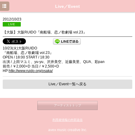
Top
Live／Event
News
2012/10/23
LIVE
Live／Event
【大阪】大阪RUIDO『南船場、恋ノ歌劇場 vol.23』
Media
10/23(火)大阪RUIDO
Profile
『南船場、恋ノ歌劇場 vol.23』
OPEN / 18:00 START / 18:30
出演 / 上田マユミ、yu-yu、沢井美空、近藤美里、QUA、彩pan
Discography
前売 / ￥2,000+D 当日 / ￥2,500+D
HP:
http://www.ruido.org/osaka/
Movie
Live／Event一覧へ戻る
Blog
アーティストトップ
利用者情報の外部送信
avex music creative Inc.