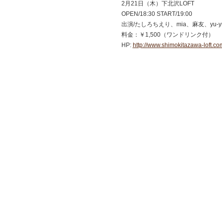
2月21日（木）下北沢LOFT
OPEN/18:30 START/19:00
出演/たしろちえり、mia、麻友、yu-y
料金：￥1,500（ワンドリンク付）
HP:
http://www.shimokitazawa-loft.com