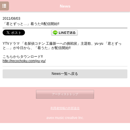
Top
News
News
2011/08/03
「君とずっと…」着うた®配信開始!!
Live／Event
Media
YTVドラマ 「名探偵コナン 工藤新一への挑戦状」主題歌、yu-yu 「君とずっ
と…」が今日から、「着うた」が配信開始!!
Profile
こちらからタウンロード!!
http://recochoku.com/yu-yu/
Discography
Movie
News一覧へ戻る
Blog
アーティストトップ
利用者情報の外部送信
avex music creative Inc.