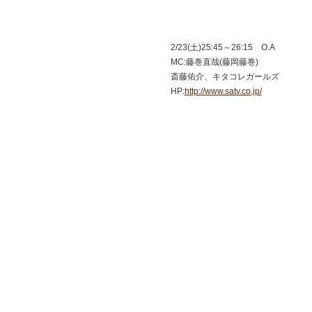
2/23(土)25:45～26:15 O.A
MC:藤巻直哉(藤岡藤巻)
斎藤佑介、キタコレガールズ
HP:
http://www.satv.co.jp/